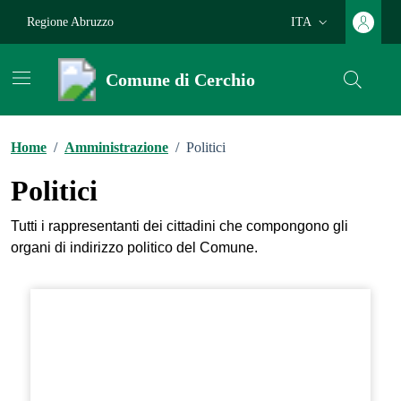
Vai ai contenuti
Vai al footer
Regione Abruzzo
ITA
Lingua attiva:
Comune di Cerchio
Home
/
Amministrazione
/
Politici
Politici
Tutti i rappresentanti dei cittadini che compongono gli
organi di indirizzo politico del Comune.