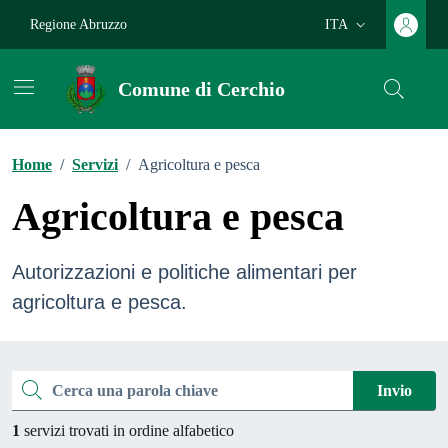
Vai ai contenuti
Vai al footer
Regione Abruzzo
ITA
Lingua attiva:
Comune di Cerchio
Home
/
Servizi
/
Agricoltura e pesca
Agricoltura e pesca
Autorizzazioni e politiche alimentari per
agricoltura e pesca.
Esplora tutti i servizi
Cerca una parola chiave
Invio
1
servizi trovati in ordine alfabetico