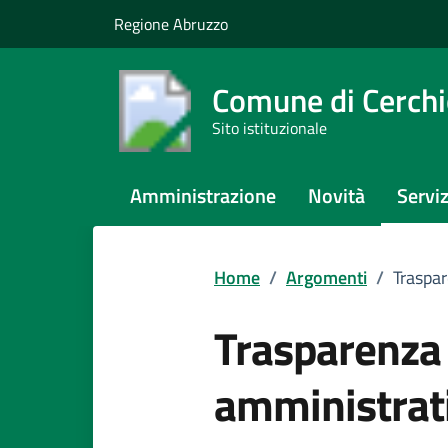
Vai ai contenuti
Vai al footer
Regione Abruzzo
Comune di Cerch
Sito istituzionale
Amministrazione
Novità
Serviz
Home
/
Argomenti
/
Traspa
Trasparenza
amministrat