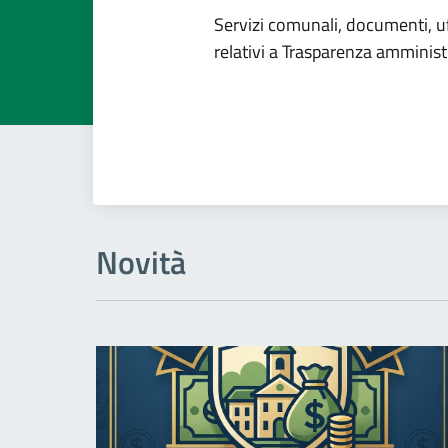
Dettagli de
Servizi comunali, documenti, uff
relativi a Trasparenza amminist
Novità