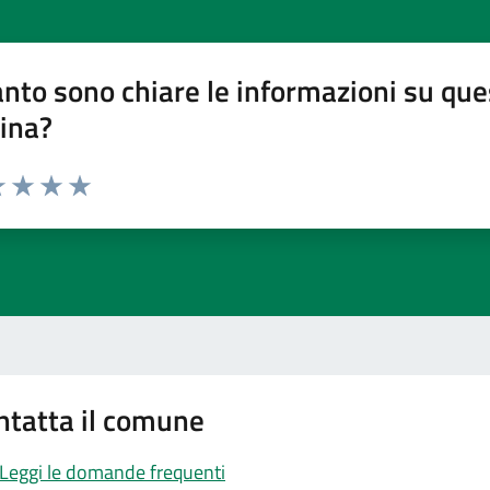
nto sono chiare le informazioni su que
ina?
 1 stelle su 5
luta 2 stelle su 5
Valuta 3 stelle su 5
Valuta 4 stelle su 5
Valuta 5 stelle su 5
ntatta il comune
Leggi le domande frequenti