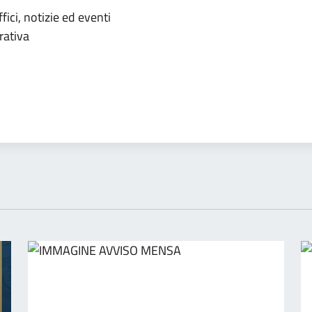
ll'argomento
ici, notizie ed eventi
rativa