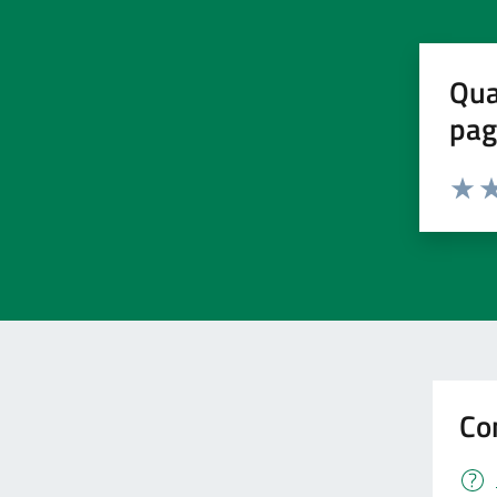
Qua
pag
Valuta
Va
Co