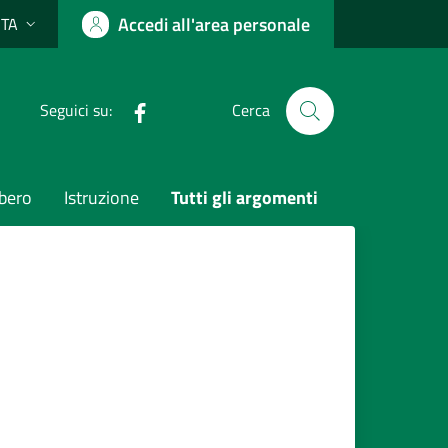
Accedi all'area personale
ITA
Lingua attiva:
Facebook
Seguici su:
Cerca
bero
Istruzione
Tutti gli argomenti