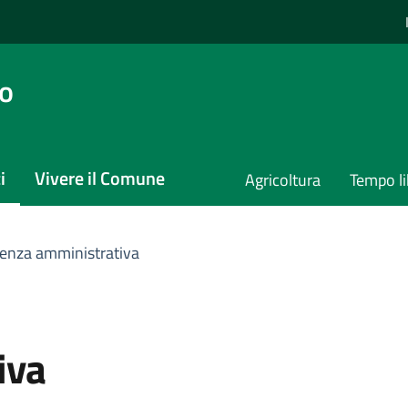
io
i
Vivere il Comune
Agricoltura
Tempo li
renza amministrativa
iva