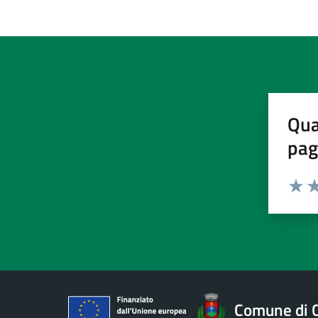
Qua
pag
Valuta
Va
Comune di 