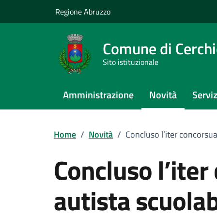
Vai ai contenuti
Vai al footer
Regione Abruzzo
Comune di Cerch
Sito istituzionale
Amministrazione
Novità
Serviz
Home
/
Novità
/
Concluso l’iter concorsua
Concluso l’iter
autista scuola