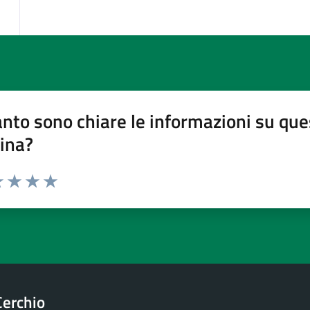
nto sono chiare le informazioni su que
ina?
 1 stelle su 5
luta 2 stelle su 5
Valuta 3 stelle su 5
Valuta 4 stelle su 5
Valuta 5 stelle su 5
Cerchio