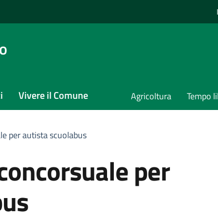
io
i
Vivere il Comune
Agricoltura
Tempo li
le per autista scuolabus
 concorsuale per
bus