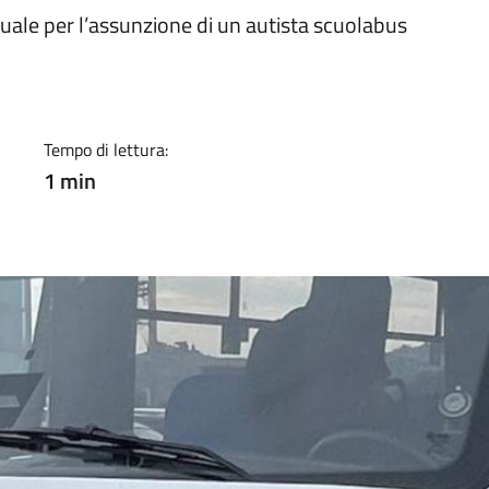
izia
suale per l’assunzione di un autista scuolabus
Tempo di lettura:
1 min